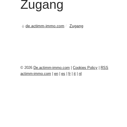
Zugang
de.actimm-immo.com
Zugang
© 2026
De.actimm-immo.com
|
Cookies Policy
|
RSS
actimm-immo.com
|
en
|
es
|
fr
|
it
|
nl